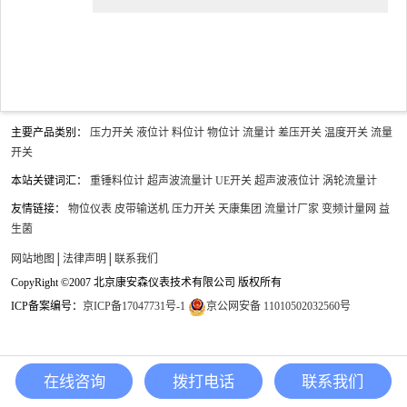
据需要，组成单点多参数测量系统，也可以组成分布式多
点多参数测量系统。IQ Sensor Net...
主要产品类别：
压力开关
液位计
料位计
物位计
流量计
差压开关
温度开关
流量
开关
本站关键词汇：
重锤料位计
超声波流量计
UE开关
超声波液位计
涡轮流量计
友情链接：
物位仪表
皮带输送机
压力开关
天康集团
流量计厂家
变频计量网
益
生菌
网站地图
│
法律声明
│
联系我们
CopyRight ©2007 北京康安森仪表技术有限公司 版权所有
ICP备案编号：
京ICP备17047731号-1
京公网安备 11010502032560号
在线咨询
拨打电话
联系我们