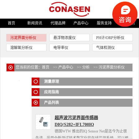
首页
新闻资讯
代理品牌
产品中心
服务支持
关于我们
污泥界面分析仪
悬浮物浓度仪
PH计/ORP分析仪
溶解氧分析仪
电导率仪
气体检测仪
您当前的位置：
首页
>>
产品中心
>>
分析
>>
污泥界面分析仪
测量原理
应用指南
产品列表
超声波污泥界面传感器
DIQ/S282+IFL700IQ
德国WTW 推出的IQ Sensor Net是迄今为止很
先进、采用全新测试技术数字化的在线监测系统。可以根