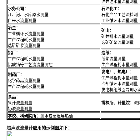
油井注水量流量测量
水务公司：
石油化工：
江、河、水库原水测量
石化产品工艺流检测
自来水流量测量
工业循环水流量测量
冶金：
矿山：
工业循环水流量测量
矿井排水流量测量
生产过程耗水量测量
选矿矿浆流量测量
选矿矿浆流量测量
铝厂：
造纸：
生产过程耗水量测量
纸浆流量测量
铝酸钠等工艺流流量测控
生产过程耗水量测量
发电厂、热电厂：
制药厂：
生产过程耗水量测量
化学药品流量测量
冷却循环水流量测量
生产过程耗水量测量
发电机组线圈冷却水
食品：
果汁流量测量
锅检所、计量院：
流
奶液流量测量
学校、科研院所：
测水或高温导热油
超声波流量计
应用的示例图如下：