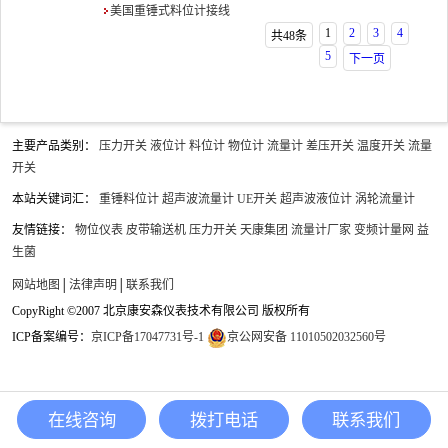
美国重锤式料位计接线
1
2
3
4
共48条
5
下一页
主要产品类别：
压力开关
液位计
料位计
物位计
流量计
差压开关
温度开关
流量
开关
本站关键词汇：
重锤料位计
超声波流量计
UE开关
超声波液位计
涡轮流量计
友情链接：
物位仪表
皮带输送机
压力开关
天康集团
流量计厂家
变频计量网
益
生菌
网站地图
│
法律声明
│
联系我们
CopyRight ©2007 北京康安森仪表技术有限公司 版权所有
ICP备案编号：
京ICP备17047731号-1
京公网安备 11010502032560号
在线咨询
拨打电话
联系我们