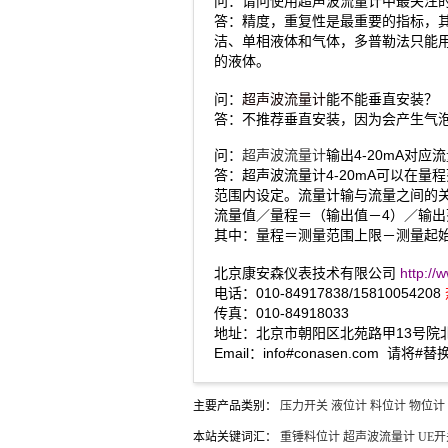
问：请问使用超声波流量计中最关注
答：精度，重复性是最重要的指标，其它
洁、单相液体和气体，多普勒法只能用
的液体。
问：
超声波流量计
能不能垂直安装？
答：不推荐垂直安装，因为会产生气
问：
超声波流量计
输出4-20mA对
答：超声波流量计4-20mA可以在量程范
范围内设定。流量计输与流量之间的
流量值／量程＝（输出值－4）
其中：量程＝测量范围上限－测量起始
北京康安森仪表技术有限公司
http:/
电话：010-84917838/15810054208
传真：010-84918033
地址：北京市朝阳区北苑路甲13号院北
Email：info#conasen.com 请将#
主要产品类别：
压力开关
液位计
料位计
物位计
本站关键词汇：
重锤料位计
超声波流量计
UE开