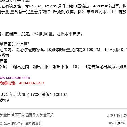
的质量特性是什么？
有稳定性，带RS232，RS485通讯，继电器输出，4-20mA输出等
于测 量含有一定量悬浮颗粒和气泡的液体，例如:未处理污水、工厂排放
泡，底端产生沉淀，不利用测量，建议水平安装。
应流量范围怎么计算？
围内，设定你需要的值。比如你的流量范围是0-100L/M，4mA 对应0L/M
关系为：
／输出范围
值； 输出范围＝输出上限－输出下限＝16；－4是去掉输出起点，如
/www.conasen.com
热线电话：400-600-5217
辰新纪元大厦 2-1702 邮编：100107
替换为@
流量计
差压开关
温度开关
流量开关
网站地图
│
法
CopyRigh
关
超声波液位计
涡轮流量计