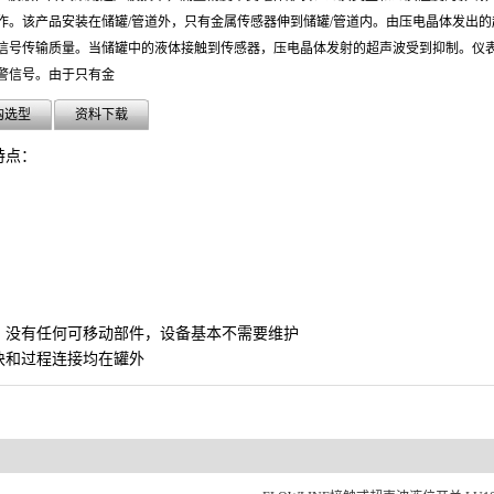
作。该产品安装在储罐/管道外，只有金属传感器伸到储罐/管道内。由压电晶体发出
信号传输质量。当储罐中的液体接触到传感器，压电晶体发射的超声波受到抑制。仪
警信号。由于只有金
购选型
资料下载
特点：
内，没有任何可移动部件，设备基本不需要维护
块和过程连接均在罐外