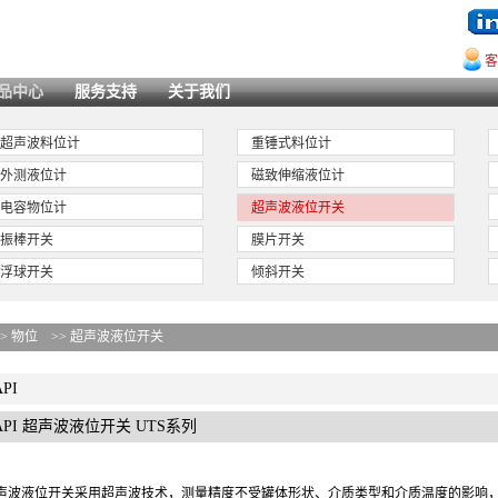
客
品中心
服务支持
关于我们
超声波料位计
重锤式料位计
外测液位计
磁致伸缩液位计
电容物位计
超声波液位开关
振棒开关
膜片开关
浮球开关
倾斜开关
>>
物位
>>
超声波液位开关
API
API 超声波液位开关 UTS系列
超声波液位开关采用超声波技术，测量精度不受罐体形状、介质类型和介质温度的影响，在-20