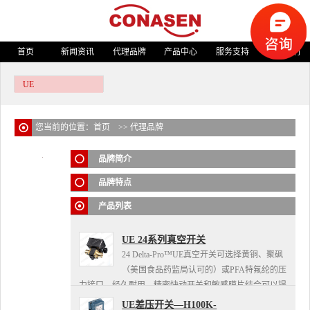
首页
新闻资讯
代理品牌
产品中心
服务支持
关于我们
UE
您当前的位置：
首页
>>
代理品牌
品牌简介
品牌特点
产品列表
UE 24系列真空开关
24 Delta-Pro™UE真空开关可选择黄铜、聚砜
（美国食品药监局认可的）或PFA特氟纶的压
力接口，经久耐用。精密快动开关和敏感膜片结合可以提
供一个狭窄的死区和复现性大约为±1%的范围跨度。多圈
UE差压开关—H100K-