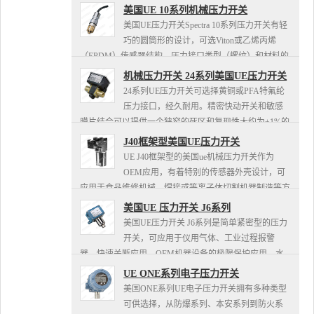
美国UE 10系列机械压力开关
美国UE压力开关Spectra 10系列压力开关有轻
巧的圆筒形的设计，可选Viton或乙烯丙烯
（EPDM）传感器结构、压力接口类型（螺纹）和材料的
种类以及电缆的长度等。该产品可应用于流体动力、液压
机械压力开关 24系列美国UE压力开关
设备...
24系列UE压力开关可选择黄铜或PFA特氟纶
压力接口，经久耐用。精密快动开关和敏感
膜片结合可以提供一个狭窄的死区和复现性大约为±1%的
范围跨度。外部有不锈钢多圈可调旋钮，可以选择参照刻
J40框架型美国UE压力开关
度的有无，提供方...
UE J40框架型的美国ue机械压力开关作为
OEM应用，有着特别的传感器外壳设计，可
应用于食品维修机械、焊接或等离子体切割机器制造等方
面。
美国UE 压力开关 J6系列
美国UE压力开关 J6系列是简单紧密型的压力
开关，可应用于仪用气体、工业过程报警
器、快速关断应用、OEM机器设备的极限保护应用、水
处理系统、泵和压缩机等方面。
UE ONE系列电子压力开关
美国ONE系列UE电子压力开关拥有多种类型
可供选择，从防爆系列、本安系列到防火系