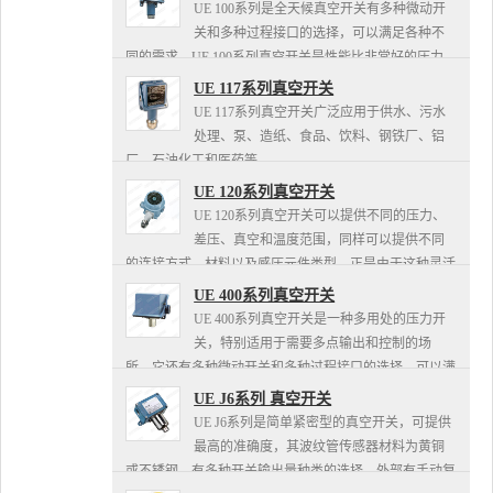
至90PSID...
UE 100系列是全天候真空开关有多种微动开
关和多种过程接口的选择，可以满足各种不
同的需求。UE 100系列真空开关是性能比非常好的压力
开关，OEM用户一体化的设计及外壳的开关结构使其更
UE 117系列真空开关
加坚固，接线更...
UE 117系列真空开关广泛应用于供水、污水
处理、泵、造纸、食品、饮料、钢铁厂、铝
厂、石油化工和医药等。
UE 120系列真空开关
UE 120系列真空开关可以提供不同的压力、
差压、真空和温度范围，同样可以提供不同
的连接方式、材料以及感压元件类型，正是由于这种灵活
的选择方式使得120系列真空开关可广泛应用于各种场
UE 400系列真空开关
所，如化工、石化、...
UE 400系列真空开关是一种多用处的压力开
关，特别适用于需要多点输出和控制的场
所。它还有多种微动开关和多种过程接口的选择，可以满
足各种不同的需求，可用于报警、关断、预警、高/低限
UE J6系列 真空开关
和液位控制功能，广泛...
UE J6系列是简单紧密型的真空开关，可提供
最高的准确度，其波纹管传感器材料为黄铜
或不锈钢，有多种开关输出量种类的选择。外部有手动复