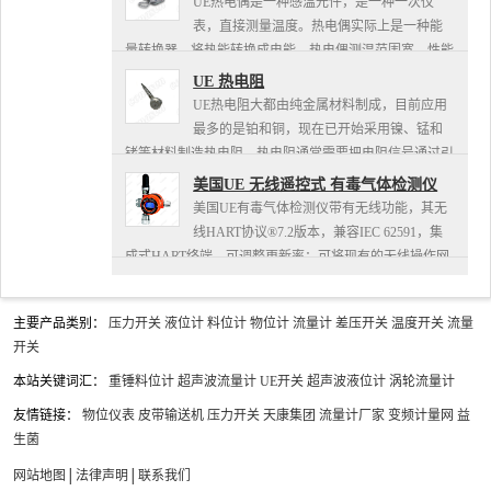
UE热电偶是一种感温元件，是一种一次仪
表，直接测量温度。热电偶实际上是一种能
量转换器，将热能转换成电能。热电偶测温范围宽，性能
比较稳定，热电偶与被测对象直接接触，不受中间介质的
UE 热电阻
影响。性能可靠， 机械强...
UE热电阻大都由纯金属材料制成，目前应用
最多的是铂和铜，现在已开始采用镍、锰和
铑等材料制造热电阻。热电阻通常需要把电阻信号通过引
线传递到计算机控制装置或者其它一次仪表上。工业用热
美国UE 无线遥控式 有毒气体检测仪
电阻安装在生产现场，与...
美国UE有毒气体检测仪带有无线功能，其无
线HART协议®7.2版本，兼容IEC 62591，集
成式HART终端，可调整更新率；可将现有的无线操作网
络和优化管理系统无缝整合；检测仪支架安装在管道或壁
挂式...
主要产品类别：
压力开关
液位计
料位计
物位计
流量计
差压开关
温度开关
流量
开关
本站关键词汇：
重锤料位计
超声波流量计
UE开关
超声波液位计
涡轮流量计
友情链接：
物位仪表
皮带输送机
压力开关
天康集团
流量计厂家
变频计量网
益
生菌
网站地图
│
法律声明
│
联系我们