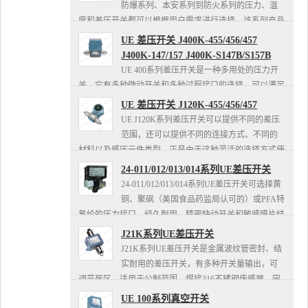
防爆系列、本安系列到防火系列的压力、温
度和差压开关都可以根据用户需求进行选择。该系列产品
还拥有了两个满量程可调的设定点和死区，配备了4-
UE 差压开关 J400K-455/456/457
20MA模拟量输出，...
J400K-147/157 J400K-S147B/S157B
UE 400系列差压开关是一种多用处的压力开
关，它有多种微动开关和多种过程接口的选择，可以满足
各种不同的需求，特别适用于需要多点输出和控制的场
UE 差压开关 J120K-455/456/457
合。该系列产品是双点和三点设定提供多点的输出，可用
UE J120K系列差压开关可以提供不同的差压
于预警、...
范围，还可以提供不同的连接方式、不同的
材料以及感压元件类型，正是由于这种灵活的选择方式使
得J120K系列差压开关可广泛应用于各种场所，如化工、
24-011/012/013/014系列UE差压开关
石化、炼油、...
24-011/012/013/014系列UE差压开关可选择黄
铜、聚砜（美国食品药监局认可的）或PFA特
氟纶的压力接口，经久耐用。精密快动开关和敏感膜片结
合可以提供一个狭窄的死区和复现性大约为±1%的范...
J21K系列UE差压开关
J21K系列UE差压开关是金属波纹管密封、结
实耐用的差压开关，有多种开关量输出，可
调节死区，适用于公制范围。焊接316不锈钢传感器，完
全气密外壳；单开关输出，可调范围在：30英寸汞柱真空
UE 100系列真空开关