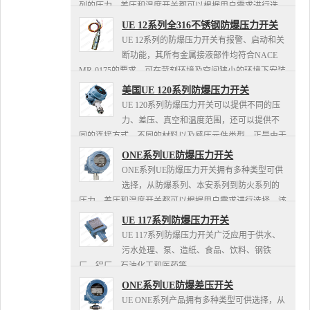
列的压力、差压和温度开关都可以根据用户需求进行选
择。该系列产品还拥有了两个满量程可调的设定点和死
UE 12系列全316不锈钢防爆压力开关
区，配备了4-20MA模...
UE 12系列的防爆压力开关有报警、启动和关
断功能，其所有金属接液部件均符合NACE
MR-0175的要求，可在苛刻环境及空间狭小的环境下安装
使用，其主要的应用领域有：化工厂、炼油厂、管道生产
美国UE 120系列防爆压力开关
厂、泵站...
UE 120系列防爆压力开关可以提供不同的压
力、差压、真空和温度范围，还可以提供不
同的连接方式、不同的材料以及感压元件类型，正是由于
这种灵活的选择方式使得该系列产品可广泛应用于各种场
ONE系列UE防爆压力开关
所，如化工、石化、...
ONE系列UE防爆压力开关拥有多种类型可供
选择，从防爆系列、本安系列到防火系列的
压力、差压和温度开关都可以根据用户需求进行选择。该
系列产品还拥有了两个满量程可调的设定点和死区，配备
UE 117系列防爆压力开关
了4-20MA模拟量...
UE 117系列防爆压力开关广泛应用于供水、
污水处理、泵、造纸、食品、饮料、钢铁
厂、铝厂、石油化工和医药等。
ONE系列UE防爆差压开关
UE ONE系列产品拥有多种类型可供选择，从