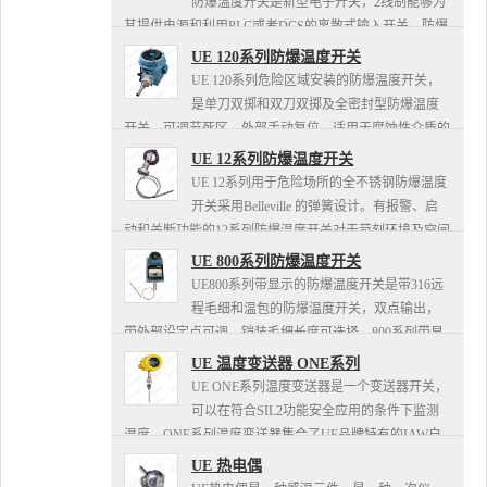
防爆温度开关是新型电子开关，2线制能够为
其提供电源和利用PLC或者DCS的离散式输入开关。防爆
温度开关专门为目前只存在两根电缆的正在升级的厂家设
UE 120系列防爆温度开关
计，该系列防...
UE 120系列危险区域安装的防爆温度开关，
是单刀双掷和双刀双掷及全密封型防爆温度
开关、可调节死区、外部手动复位，适用于腐蚀性介质的
Hastelloy., Monel.及传感器材料，此防爆温度开关可根...
UE 12系列防爆温度开关
UE 12系列用于危险场所的全不锈钢防爆温度
开关采用Belleville 的弹簧设计。有报警、启
动和关断功能的12系列防爆温度开关对于苛刻环境及空间
小的安装应用是最好的选择，所有金属接液部件均符合
UE 800系列防爆温度开关
NA...
UE800系列带显示的防爆温度开关是带316远
程毛细和温包的防爆温度开关，双点输出，
带外部设定点可调，铠装毛细长度可选择。800系列带显
示的防爆温度开关适用于食品、工业烧炉和加热用、暖通
UE 温度变送器 ONE系列
空调。
UE ONE系列温度变送器是一个变送器开关，
可以在符合SIL2功能安全应用的条件下监测
温度。ONE系列温度变送器集合了UE品牌特有的IAW自
我诊断功能，处理冗余多样信号功能以及软件计算检测进
UE 热电偶
程内部异常...