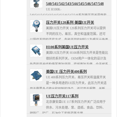
调...
540/541/542/543/544/545/546/547/548
UE H100K-
540/541/542/543/544/545/546/547/548系列差压开关是性能
比非常好的压力开关，广泛应用于工业过程及OEM用户
压力开关120系列 美国UE开关
一体化的设计及外壳的开关结构使其更加坚固，接...
美国UE压力开关 120系列压力开关可以提供
不同的压力，差压，真空和温度范围，还可
以提供不同的连接方式、各种不同的材料以及感压元件类
型。正是由于这种灵活的选择方式使得120系列美国UE压
H100系列美国UE压力开关
力开关可广泛应...
美国UE压力开关 H100系列压力开关是性能比
很好的系列开关，OEM用户一体化的设计及
外壳的开关结构使其更加坚固，接线更加方便。全天候系
列压力开关有多种微动开关和多种过程接口的选择，可以
美国UE 压力开关400系列
满足各种不同的...
UE 400系列压力开关、差压开关和温度开关
是一种多用途的UE压力开关，此压力开关适
用于需要多点输出和控制的场合，还可用于报警、关断、
预警、高低限和液位控制功能。全天候系列压力开关有多
UE压力开关117系列
种微动开关和多种...
北京康安森UE 117系列压力开关广泛应用于
供水、污水处理、泵、造纸、食品、饮料、
钢铁厂、铝厂、石油化工和医药等方面。