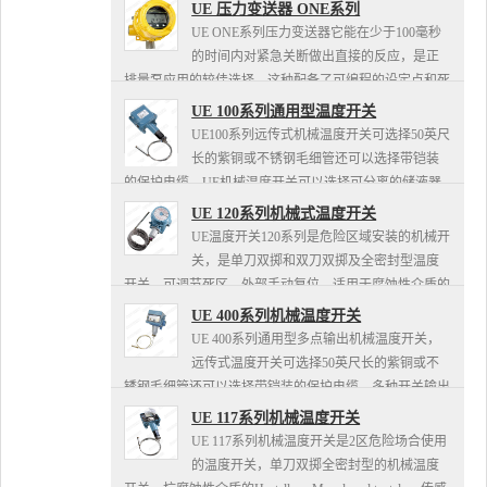
位，可精选氧清洗传感器组合装置。可用于工业过程报警
UE 压力变送器 ONE系列
器、快速关断、OE...
UE ONE系列压力变送器它能在少于100毫秒
的时间内对紧急关断做出直接的反应，是正
排量泵应用的较佳选择。这种配备了可编程的设定点和死
区的大容量的安全继电器输出（SRO），能直接并迅速的
UE 100系列通用型温度开关
处理高电流和电...
UE100系列远传式机械温度开关可选择50英尺
长的紫铜或不锈钢毛细管还可以选择带铠装
的保护电缆，UE机械温度开关可以选择可分离的储液器
和组合连接器，温度开关的压力传感器材料包括：
UE 120系列机械式温度开关
Viton；Kapt...
UE温度开关120系列是危险区域安装的机械开
关，是单刀双掷和双刀双掷及全密封型温度
开关、可调节死区、外部手动复位，适用于腐蚀性介质的
Hastelloy., Monel.及传感器材料，UE温度开关可根据...
UE 400系列机械温度开关
UE 400系列通用型多点输出机械温度开关，
远传式温度开关可选择50英尺长的紫铜或不
锈钢毛细管还可以选择带铠装的保护电缆，多种开关输出
选择包括人工复位、可调节死区、DPDT。UE 400系列机
UE 117系列机械温度开关
械温度开...
UE 117系列机械温度开关是2区危险场合使用
的温度开关，单刀双掷全密封型的机械温度