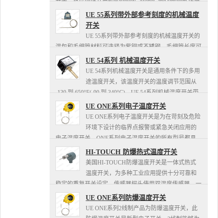
开关，抗腐蚀性介质的Hastelloy., Monel. and tantalum 传感
器材料， 150# and ...
UE 55系列带外部参考刻度的机械温度
开关
UE 55系列带外部参考刻度的机械温度开关的
温包和毛细管材料可选择为紫铜或不锈钢，毛细管长度可
达30英尺，所有系列温度开关均可以选择护套和连接元
UE 54系列 机械温度开关
件，UE温度开关多种开关输出选择包括手动动复位、减
UE 54系列机械温度开关是通用条件下的多用
小死区...
途温度开关，该温度开关的温度调节范围从
-130 到 650°F(-90 到 340°C)，UE 54系列机械温度开关带
参考刻度或多级螺钉调整，NEMA 1...
UE ONE系列电子温度开关
UE ONE系列电子温度开关是为在苛刻及危险
环境下设计的临界点报警或紧急关闭应用的
电子温度开关。ONE系列电子温度开关的所有型号都具
有自检和自身修正的功能，UE电子温度开关开关量输出
HI-TOUCH 防爆热式温度开关
可直接至PLC或D...
美国HI-TOUCH防爆温度开关是一体式热式
温度开关，为多种工业应用提供十分可靠和
稳定的重复开关设定。传感器探头使用双温度传感器，一
个温度传感器与热源相连，另一个温度传感器与热源隔
UE ONE系列防爆温度开关
开，提供过程中温度补...
UE ONE系列2线制产品为防爆温度开关，此