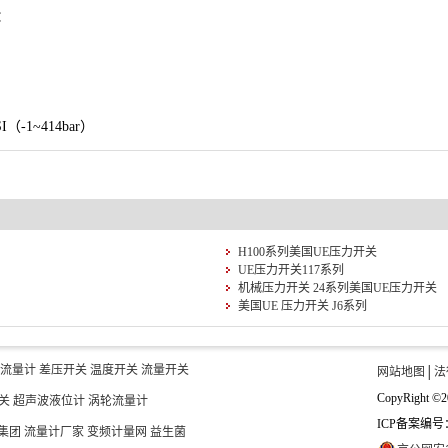
：
（-1~414bar）
H100系列美国UE压力开关
UE压力开关117系列
机械压力开关 24系列美国UE压力开关
美国UE 压力开关 J6系列
流量计
差压开关
温度开关
流量开关
网站地图
│
法
CopyRigh
关
超声波液位计
涡轮流量计
ICP备案编号
集团
流量计厂家
变频计量网
益生菌