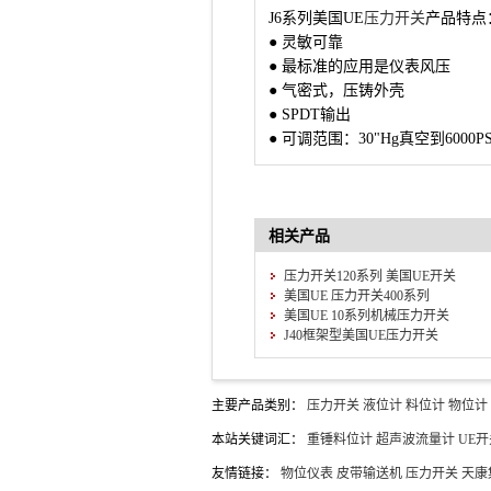
J6系列美国
UE
压力开关
产品特点
● 灵敏可靠
● 最标准的应用是仪表风压
● 气密式，压铸外壳
● SPDT输出
● 可调范围：30"Hg真空到6000PSI
相关产品
压力开关120系列 美国UE开关
美国UE 压力开关400系列
美国UE 10系列机械压力开关
J40框架型美国UE压力开关
主要产品类别：
压力开关
液位计
料位计
物位计
本站关键词汇：
重锤料位计
超声波流量计
UE开
友情链接：
物位仪表
皮带输送机
压力开关
天康