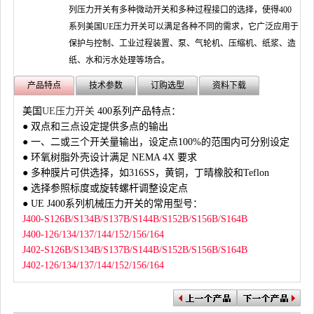
列压力开关有多种微动开关和多种过程接口的选择，使得400
系列美国UE压力开关可以满足各种不同的需求，它广泛应用于
保护与控制、工业过程装置、泵、气轮机、压缩机、纸浆、造
纸、水和污水处理等场合。
产品特点
技术参数
订购选型
资料下载
美国
UE压力开关
400系列产品特点：
● 双点和三点设定提供多点的输出
● 一、二或三个开关量输出，设定点100%的范围内可分别设定
● 环氧树脂外壳设计满足 NEMA 4X 要求
● 多种膜片可供选择，如316SS，黄铜，丁晴橡胶和Teflon
● 选择参照标度或旋转螺杆调整设定点
● UE J400系列机械压力开关的常用型号：
J400-S126B/S134B/S137B/S144B/S152B/S156B/S164B
J400-126/134/137/144/152/156/164
J402-S126B/S134B/S137B/S144B/S152B/S156B/S164B
J402-126/134/137/144/152/156/164